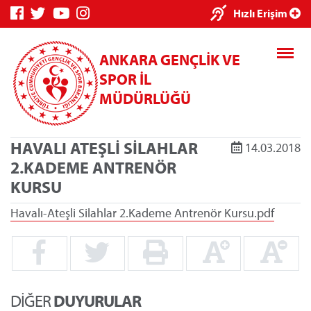
×
Hızlı Erişim
ANKARA GENÇLİK VE
SPOR İL
MÜDÜRLÜĞÜ
HAVALI ATEŞLİ SİLAHLAR
14.03.2018
Genç Bilgi
Spor Bilgi
Kredi/Yurt
2.KADEME ANTRENÖR
Sistemi
Sistemi
İşlemleri
KURSU
Havalı-Ateşli Silahlar 2.Kademe Antrenör Kursu.pdf
Kredi/Yurt E-
Ödeme
DİĞER
DUYURULAR