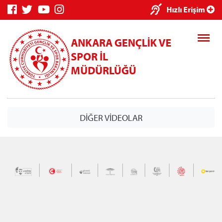
×
Hızlı Erişim
ANKARA GENÇLİK VE
SPOR İL
MÜDÜRLÜĞÜ
Genç Bilgi
Spor Bilgi
Kredi/Yurt
DİĞER VİDEOLAR
Sistemi
Sistemi
İşlemleri
Kredi/Yurt E-
Ödeme