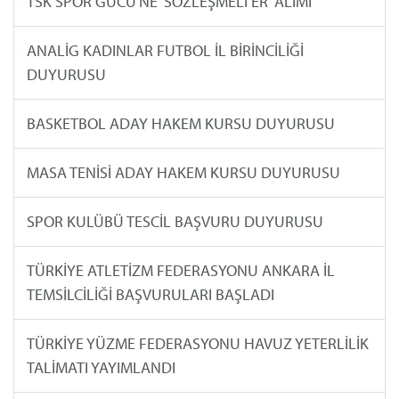
TSK SPOR GÜCÜ'NE 'SÖZLEŞMELİ ER' ALIMI
ANALİG KADINLAR FUTBOL İL BİRİNCİLİĞİ
DUYURUSU
BASKETBOL ADAY HAKEM KURSU DUYURUSU
MASA TENİSİ ADAY HAKEM KURSU DUYURUSU
SPOR KULÜBÜ TESCİL BAŞVURU DUYURUSU
TÜRKİYE ATLETİZM FEDERASYONU ANKARA İL
TEMSİLCİLİĞİ BAŞVURULARI BAŞLADI
TÜRKİYE YÜZME FEDERASYONU HAVUZ YETERLİLİK
TALİMATI YAYIMLANDI