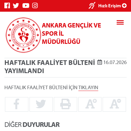
×
Hızlı Erişim
ANKARA GENÇLİK VE
SPOR İL
MÜDÜRLÜĞÜ
HAFTALIK FAALİYET BÜLTENİ
16.07.2026
Genç Bilgi
Spor Bilgi
Kredi/Yurt
YAYIMLANDI
Sistemi
Sistemi
İşlemleri
HAFTALIK FAALİYET BÜLTENİ İÇİN
TIKLAYIN
Kredi/Yurt E-
Ödeme
DİĞER
DUYURULAR