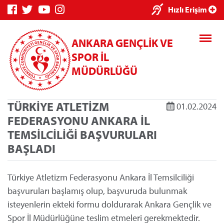
×
Hızlı Erişim
ANKARA GENÇLİK VE
SPOR İL
MÜDÜRLÜĞÜ
TÜRKİYE ATLETİZM
01.02.2024
Genç Bilgi
Spor Bilgi
Kredi/Yurt
FEDERASYONU ANKARA İL
Sistemi
Sistemi
İşlemleri
TEMSİLCİLİĞİ BAŞVURULARI
BAŞLADI
Türkiye Atletizm Federasyonu Ankara İl Temsilciliği
Kredi/Yurt E-
başvuruları başlamış olup, başvuruda bulunmak
Ödeme
isteyenlerin ekteki formu doldurarak Ankara Gençlik ve
Spor İl Müdürlüğüne teslim etmeleri gerekmektedir.