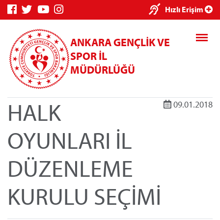
×
Hızlı Erişim
ANKARA GENÇLİK VE
SPOR İL
MÜDÜRLÜĞÜ
HALK
09.01.2018
Genç Bilgi
Spor Bilgi
Kredi/Yurt
Sistemi
Sistemi
İşlemleri
OYUNLARI İL
DÜZENLEME
Kredi/Yurt E-
KURULU SEÇİMİ
Ödeme