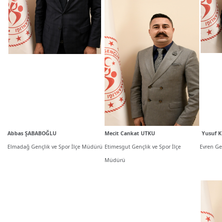
Abbas ŞABABOĞLU
Mecit Cankat UTKU
Yusuf 
Elmadağ Gençlik ve Spor İlçe Müdürü
Etimesgut Gençlik ve Spor İlçe
Evren Ge
Müdürü