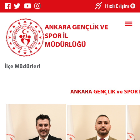
Hızlı Erişim
ANKARA GENÇLİK VE
SPOR İL
MÜDÜRLÜĞÜ
İlçe Müdürleri
Genç Bilgi Sistemi
Spor Bilgi Sistem
ANKARA
GENÇLİK ve SPOR
Kredi/Yurt E-Ödeme