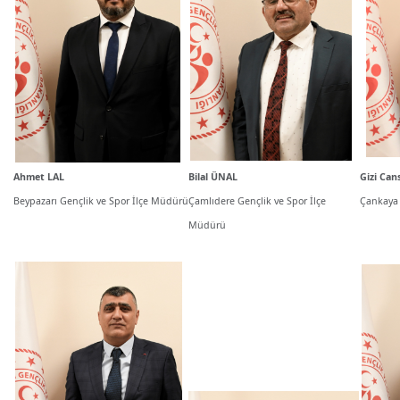
Ahmet LAL
Bilal ÜNAL
Gizi Ca
Beypazarı Gençlik ve Spor İlçe Müdürü
Çamlıdere Gençlik ve Spor İlçe
Çankaya 
Müdürü