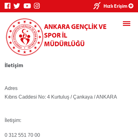
×
Hızlı Erişim
ANKARA GENÇLİK VE
SPOR İL
MÜDÜRLÜĞÜ
İletişim
Genç Bilgi
Spor Bilgi
Kredi/Yurt
Sistemi
Sistemi
İşlemleri
Adres
Kıbrıs Caddesi No: 4 Kurtuluş / Çankaya / ANKARA
Kredi/Yurt E-
İletişim:
Ödeme
0 312 551 70 00