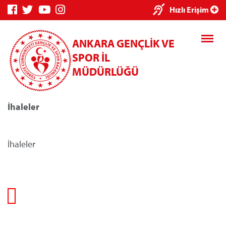
×
Hızlı Erişim
ANKARA GENÇLİK VE
SPOR İL
MÜDÜRLÜĞÜ
İhaleler
Genç Bilgi
Spor Bilgi
Kredi/Yurt
Sistemi
Sistemi
İşlemleri
İhaleler
Kredi/Yurt E-
Ödeme