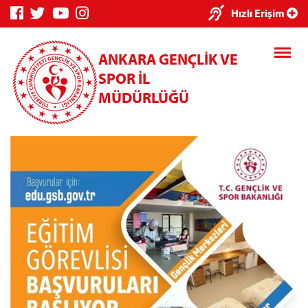
×
Hızlı Erişim
ANKARA GENÇLİK VE
SPOR İL
MÜDÜRLÜĞÜ
Genç Bilgi
Spor Bilgi
Kredi/Yurt
Sistemi
Sistemi
İşlemleri
Kredi/Yurt E-
Ödeme