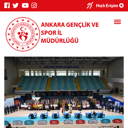
×
Hızlı Erişim
ANKARA GENÇLİK VE
SPOR İL
MÜDÜRLÜĞÜ
Genç Bilgi
Spor Bilgi
Kredi/Yurt
Sistemi
Sistemi
İşlemleri
Kredi/Yurt E-
Ödeme