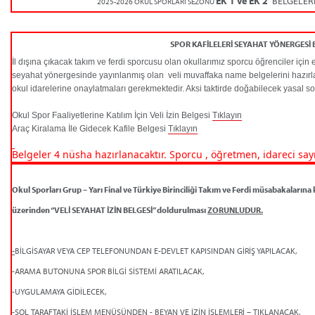
EK 1 ve EK 2
BELGELERİ 
2025-2026 OKUL SPORLARI SEZONU
SPOR KAFİLELERİ SEYAHAT YÖNERGESİ B
İl dışına çıkacak takım ve ferdi sporcusu olan okullarımız sporcu öğrenciler için
seyahat yönergesinde yayınlanmış olan veli muvaffaka name belgelerini hazırla
okul idarelerine onaylatmaları gerekmektedir. Aksi taktirde doğabilecek yasal soru
Okul Spor Faaliyetlerine Katılım İçin Veli İzin Belgesi
Tıklayın
Araç Kiralama İle Gidecek Kafile Belgesi
Tıklayın
Belgeler 4 nüsha hazırlanacaktır. Sporcu , öğretmen, idareci sayıla
Okul Sporları Grup – Yarı Final ve Türkiye Birinciliği Takım ve Ferdi müsabakalarına 
üzerinden “VELİ SEYAHAT İZİN BELGESİ” doldurulması
ZORUNLUDUR.
-
BİLGİSAYAR VEYA CEP TELEFONUNDAN E-DEVLET KAPISINDAN GİRİŞ YAPILACAK,
-ARAMA BUTONUNA SPOR BİLGİ SİSTEMİ ARATILACAK,
-UYGULAMAYA GİDİLECEK,
-SOL TARAFTAKİ İŞLEM MENÜSÜNDEN - BEYAN VE İZİN İŞLEMLERİ – TIKLANACAK,