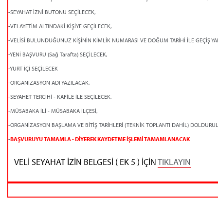
-SEYAHAT İZNİ BUTONU SEÇİLECEK,
-VELAYETİM ALTINDAKİ KİŞİYE GEÇİLECEK,
-VELİSİ BULUNDUĞUNUZ KİŞİNİN KİMLİK NUMARASI VE DOĞUM TARİHİ İLE GEÇİŞ YA
-YENİ BAŞVURU (Sağ Tarafta) SEÇİLECEK,
-YURT İÇİ SEÇİLECEK
-ORGANİZASYON ADI YAZILACAK,
-SEYAHET TERCİHİ - KAFİLE İLE SEÇİLECEK,
-MÜSABAKA İLİ - MÜSABAKA İLÇESİ,
-ORGANİZASYON BAŞLAMA VE BİTİŞ TARİHLERİ (TEKNİK TOPLANTI DAHİL) DOLDURU
-
BAŞVURUYU TAMAMLA - DİYEREK KAYDETME İŞLEMİ TAMAMLANACAK
VELİ SEYAHAT İZİN BELGESİ ( EK 5 ) İÇİN
TIKLAYIN