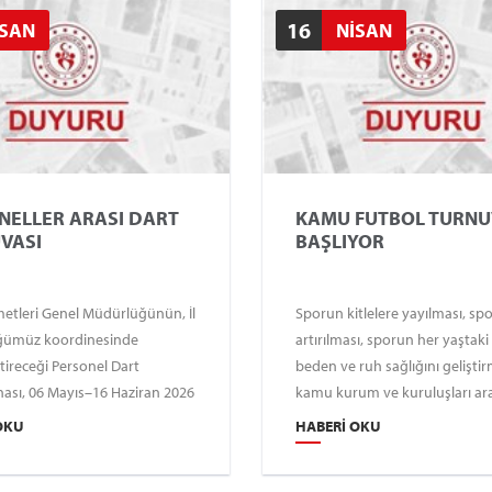
16
İSAN
NİSAN
NELLER ARASI DART
KAMU FUTBOL TURNU
VASI
BAŞLIYOR
etleri Genel Müdürlüğünün, İl
Sporun kitlelere yayılması, spo
ümüz koordinesinde
artırılması, sporun her yaştaki
tireceği Personel Dart
beden ve ruh sağlığını geliştir
ası, 06 Mayıs–16 Haziran 2026
kamu kurum ve kuruluşları ar
arasında Yenimahalle İlçe
iletişimin saygı, sevgi, dostluk
OKU
HABERI OKU
ünde yapılacaktır.
hoşgörü diyaloğuna dönüşme
amaçlarıyla Ankara Gençlik ve 