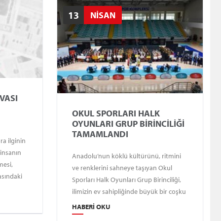
13
NİSAN
VASI
OKUL SPORLARI HALK
OYUNLARI GRUP BİRİNCİLİĞİ
TAMAMLANDI
ra ilginin
 insanın
Anadolu’nun köklü kültürünü, ritmini
mesi,
ve renklerini sahneye taşıyan Okul
asındaki
Sporları Halk Oyunları Grup Birinciliği,
 ve
ilimizin ev sahipliğinde büyük bir coşku
si
ile başladı ve başarıyla tamamlandı.
HABERI OKU
Spor İl