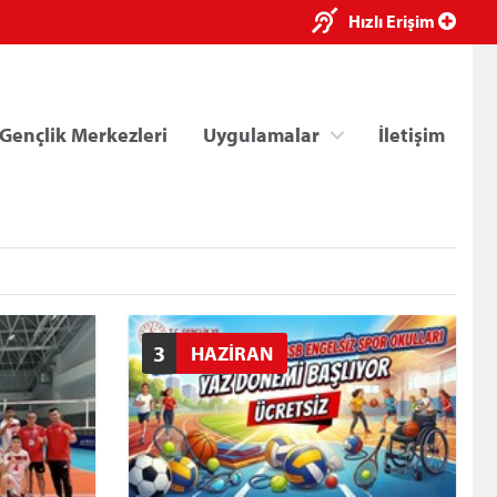
×
Hızlı Erişim
Gençlik Merkezleri
Uygulamalar
İletişim
3
HAZİRAN
ri
Kredi/Yurt E-Ödeme