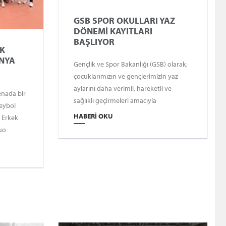
GSB SPOR OKULLARI YAZ
DÖNEMİ KAYITLARI
BAŞLIYOR
EK
ÜNYA
Gençlik ve Spor Bakanlığı (GSB) olarak,
çocuklarımızın ve gençlerimizin yaz
aylarını daha verimli, hareketli ve
enada bir
sağlıklı geçirmeleri amacıyla
leybol
düzenlediğimiz GSB Spor Okulları ve
HABERI OKU
 Erkek
GSB Engelsiz Spor Okulları için yeni
luo
dönem kapılarını aralıyor. Spora ilgi
F Dünya
duyan, yeteneklerini keşfetmek isteyen
onası'nda
ve sporla büyüyen bir nesil yetiştirmeyi
a dünya
hedefleyen bu projemizle; uzman
antrenörlerimiz eşliğinde ücretsiz spor
eğitimi fırsatı sunuyoruz.