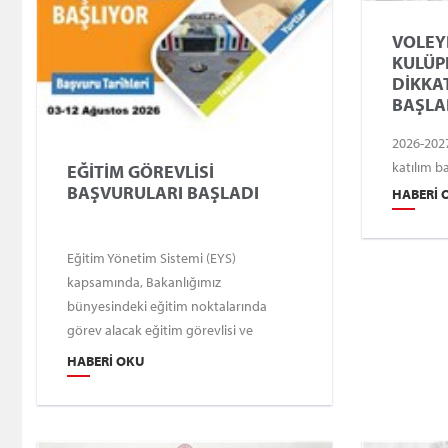
VOLEY
KULÜP
DİKKA
BAŞLA
2026-2027
katılım b
EĞİTİM GÖREVLİSİ
BAŞVURULARI BAŞLADI
HABERI 
Eğitim Yönetim Sistemi (EYS)
kapsamında, Bakanlığımız
bünyesindeki eğitim noktalarında
görev alacak eğitim görevlisi ve
antrenör başvuruları 03-12 Ağustos
HABERI OKU
2026 tarihleri arasında kabul edilecektir.
Adaylar, başvurularını edu.gsb.gov.tr
adresi üzerinden e-devlet girişi ile