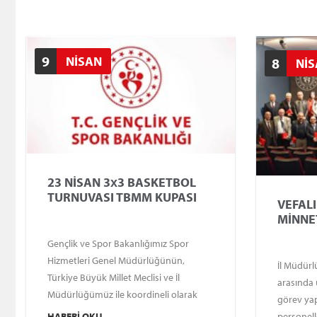
9
NİSAN
8
Nİ
23 NİSAN 3x3 BASKETBOL
TURNUVASI TBMM KUPASI
VEFALI
MİNNE
Gençlik ve Spor Bakanlığımız Spor
Hizmetleri Genel Müdürlüğünün,
İl Müdürl
Türkiye Büyük Millet Meclisi ve İl
arasında 
Müdürlüğümüz ile koordineli olarak
görev yap
düzenlediği 23 Nisan 3x3 Basketbol
HABERI OKU
personell