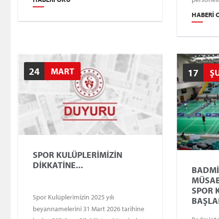
Turnuvası (TBMM Kupası), 13-14 Nisan
dolu bir 
HABERI 
2026 tarihlerinde Ankara Spor Salonu
Müdürümü
(Küçük Salon) ile TBMM basketbol
katılımla
sahasında gerçekleştirilecektir.
programd
değerli ka
24
MART
kendileri
17
Ş
SPOR KULÜPLERİMİZİN
DİKKATİNE...
BADMİ
MÜSAB
SPOR 
Spor Kulüplerimizin 2025 yılı
BAŞLA
beyannamelerini 31 Mart 2026 tarihine