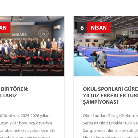
Müdürlüğü tarafından organi
edilecek ‘’2026 Kamu Futbol Tu
başlıyor.
6
SAN
NİSAN
 BİR TÖREN:
OKUL SPORLARI GÜR
TTARIZ
YILDIZ ERKEKLER TÜR
ŞAMPİYONASI
üğümüzde, 2025-2026 yılları
Okul Sporları Güreş (Grekoro
uzun yıllar boyunca özveriyle
Serbest) Yıldız Erkekler Türkiye
arak emekliye ayrılan kıymetli
Şampiyonası, ilimizin ev sahip
erimiz için anlamlı ve duygu
Sincan Spor Kompleksi'nde, kı