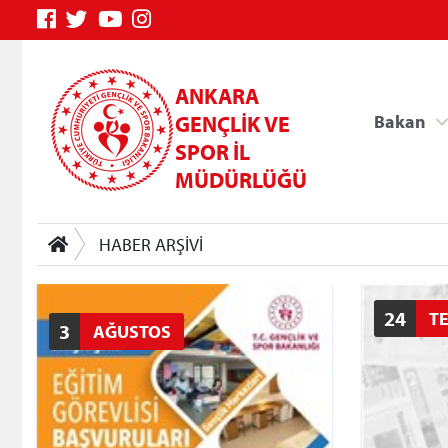
ANKARA
GENÇLİK VE
Bakan
SPOR İL
MÜDÜRLÜĞÜ
HABER ARŞİVİ
24
T
3
AĞUSTOS
Genç Bilgi Sistemi