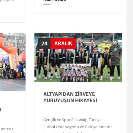
Müdürlüğü ve İl Müdürlüğümüz
işbirliğinde gerçekleşecek turnuvaya
tüm takımlarımız davetlidir.
24
ARALIK
ALTYAPIDAN ZİRVEYE
YÜRÜYÜŞÜN HİKAYESİ
I
Gençlik ve Spor Bakanlığı, Türkiye
Futbol Federasyonu ve Türkiye Amatör
 anısına,