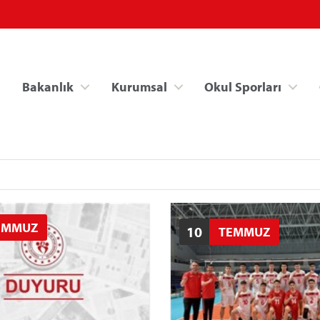
Bakanlık
Kurumsal
Okul Sporları
EMMUZ
10
TEMMUZ
Spor Bilgi Sistemi
Kredi/Yurt İşlemle