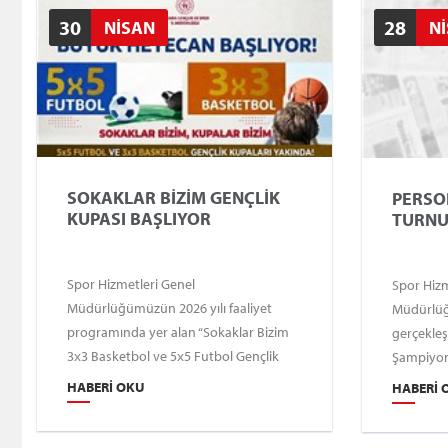
gerçekleştirecektir.
30
28
NİSAN
N
SOKAKLAR BİZİM GENÇLİK
PERSO
KUPASI BAŞLIYOR
TURNU
Spor Hizmetleri Genel
Spor Hizm
Müdürlüğümüzün 2026 yılı faaliyet
Müdürlüğ
programında yer alan “Sokaklar Bizim
gerçekleş
3x3 Basketbol ve 5x5 Futbol Gençlik
Şampiyon
Kupası Ankara İl Seçme Müsabakaları”,
tarihleri 
HABERI OKU
HABERI 
11–22 Mayıs 2026 tarihleri arasında
Müdürlüğ
ilimizde gerçekleştirilecektir.