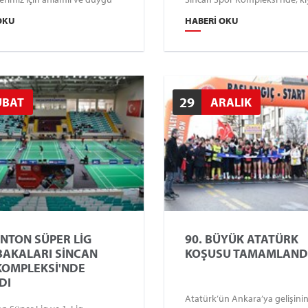
tören düzenlendi. İl
büyük heyecana sahne olan
OKU
HABERI OKU
z ve Şube Müdürlerimizin
mücadelelerle gerçekleştirildi.
rıyla gerçekleşen bu özel
a, kurumumuza sundukları
tkılar ve emekleri için
ne plaket takdim edildi.
29
UBAT
ARALIK
NTON SÜPER LİG
90. BÜYÜK ATATÜRK
AKALARI SİNCAN
KOŞUSU TAMAMLAND
KOMPLEKSİ'NDE
DI
Atatürk’ün Ankara’ya gelişinin