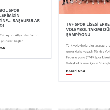
BOL SPOR
LERİMİZİN
TİNE... BAŞVURULAR
TVF SPOR LİSESİ ERK
DI
VOLEYBOL TAKIMI D
ŞAMPİYONU
 Voleybol Altyapılar Sezonu
aşvuruları başladı.
Türk voleybolu uluslararası ar
OKU
gurur daha yaşadı. Türkiye Vo
Federasyonu (TVF) Spor Lisesi
Voleybol Takımı, Çin'in Shang
kentinde düzenlenen 2026 IS
HABERI OKU
Liseler Arası Voleybol Şampiy
gösterdiği üstün performansl
şampiyonu oldu.