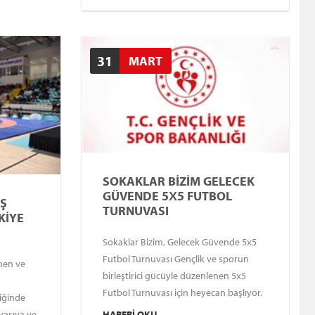
ze
rnuvası’’
31
MART
SOKAKLAR BİZİM GELECEK
GÜVENDE 5X5 FUTBOL
EŞ
TURNUVASI
KİYE
Sokaklar Bizim, Gelecek Güvende 5x5
Futbol Turnuvası Gençlik ve sporun
men ve
birleştirici gücüyle düzenlenen 5x5
Futbol Turnuvası için heyecan başlıyor.
liğinde
Polis Haftası kapsamında İl Emniyet
HABERI OKU
yasıya ve