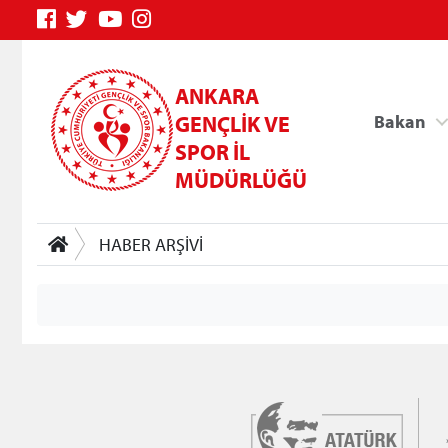
ANKARA
GENÇLİK VE
Bakan
SPOR İL
MÜDÜRLÜĞÜ
HABER ARŞİVİ
Genç Bilgi Sistemi